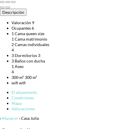
Descripción
Valoración
9
Ocupantes
6
1 Cama queen size
1 Cama matrimonio
2 Camas individuales
4
3 Dormitorios
3
3 Baños con ducha
1 Aseo
4
300 m²
300 m²
wifi
wifi
El alojamiento
Condiciones
Mapa
Valoraciones
›
Manacor
› Casa Julia